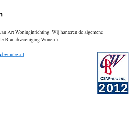
n
e van Art Woninginrichting. Wij hanteren de algemene
le Branchvereniging Wonen ).
bwmitex.nl