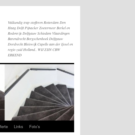
Vakkundig trap stofferen Rotterdam Den
Haag Delft Pijnacker Zoetermeer Berkel en
Rodenrijs Delfgauw Schiedam Vlaardingen
Barendrecht Bergschenhoek Delfgauw
Dordrecht Bleiswijk Capelle aan der Ijssel en
regio zuid Holland.. WIJ ZIJN CBW
ERKEND
ferte
Links
Foto’s