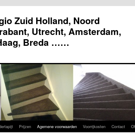
gio Zuid Holland, Noord
rabant, Utrecht, Amsterdam,
 Haag, Breda ……
ertapijt
Prijzen
Agemene voorwaarden
Voorrijkosten
Contact
Of