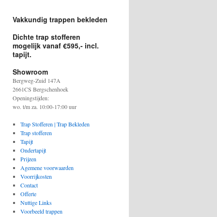
Vakkundig trappen bekleden
Dichte trap stofferen
mogelijk vanaf €595,- incl.
tapijt.
Showroom
Bergweg-Zuid 147A
2661CS Bergschenhoek
Openingstijden:
wo. t/m za. 10:00-17:00 uur
Trap Stofferen | Trap Bekleden
Trap stofferen
Tapijt
Ondertapijt
Prijzen
Agemene voorwaarden
Voorrijkosten
Contact
Offerte
Nuttige Links
Voorbeeld trappen