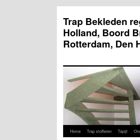
Ga
naar
Trap Bekleden re
de
inhoud
Holland, Boord B
Rotterdam, Den
Home
Trap stofferen
Tapijt
Ond